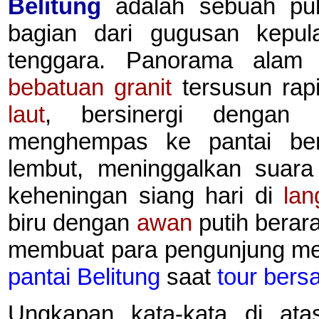
Belitung
adalah sebuah pul
bagian dari gugusan kepul
tenggara. Panorama alam 
bebatuan granit
tersusun rapi
laut
, bersinergi denga
menghempas ke pantai berp
lembut, meninggalkan suar
keheningan siang hari di
lan
biru dengan
awan
putih berar
membuat para pengunjung m
pantai Belitung
saat
tour bers
Ungkapan kata-kata di at