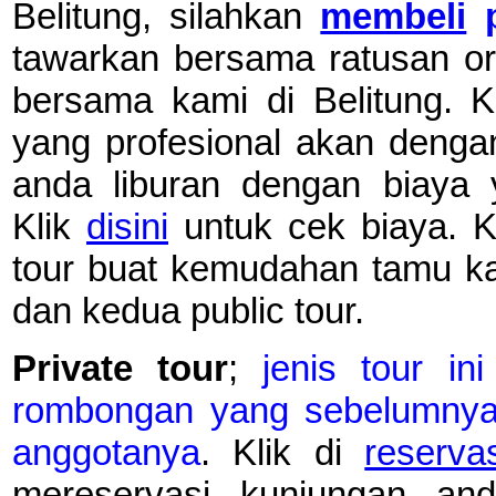
Belitung, silahkan
membeli
tawarkan bersama ratusan o
bersama kami di Belitung. K
yang profesional akan deng
anda liburan dengan biaya 
Klik
disini
untuk cek biaya. 
tour buat kemudahan tamu ka
dan kedua public tour.
Private tour
;
jenis tour in
rombongan yang sebelumnya t
anggotanya
. Klik di
reserva
mereservasi kunjungan an